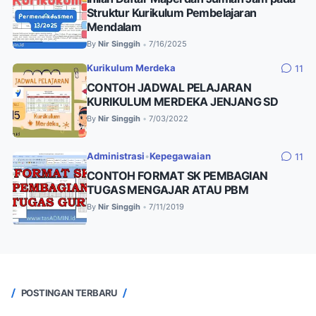
Struktur Kurikulum Pembelajaran
Mendalam
By
Nir Singgih
7/16/2025
•
Kurikulum Merdeka
11
CONTOH JADWAL PELAJARAN
KURIKULUM MERDEKA JENJANG SD
By
Nir Singgih
7/03/2022
•
Administrasi
•
Kepegawaian
11
CONTOH FORMAT SK PEMBAGIAN
TUGAS MENGAJAR ATAU PBM
By
Nir Singgih
7/11/2019
•
POSTINGAN TERBARU