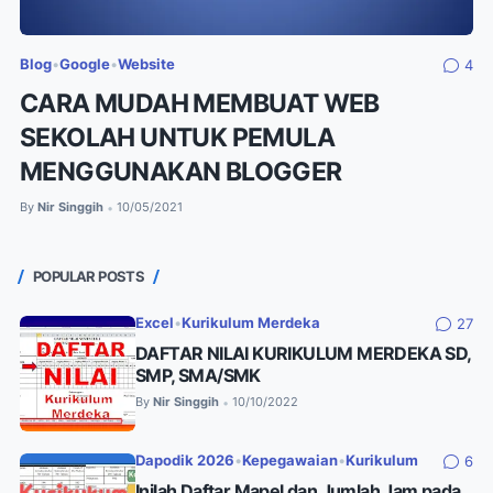
Blog
•
Google
•
Website
4
CARA MUDAH MEMBUAT WEB
SEKOLAH UNTUK PEMULA
MENGGUNAKAN BLOGGER
By
Nir Singgih
10/05/2021
•
POPULAR POSTS
Excel
•
Kurikulum Merdeka
27
DAFTAR NILAI KURIKULUM MERDEKA SD,
SMP, SMA/SMK
By
Nir Singgih
10/10/2022
•
Dapodik 2026
•
Kepegawaian
•
Kurikulum
6
Inilah Daftar Mapel dan Jumlah Jam pada