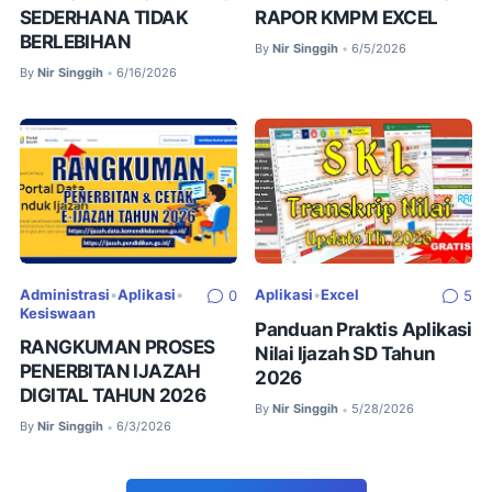
SEDERHANA TIDAK
RAPOR KMPM EXCEL
BERLEBIHAN
By
Nir Singgih
6/5/2026
•
By
Nir Singgih
6/16/2026
•
Administrasi
•
Aplikasi
•
Aplikasi
•
Excel
0
5
Kesiswaan
Panduan Praktis Aplikasi
RANGKUMAN PROSES
Nilai Ijazah SD Tahun
PENERBITAN IJAZAH
2026
DIGITAL TAHUN 2026
By
Nir Singgih
5/28/2026
•
By
Nir Singgih
6/3/2026
•