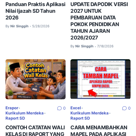
Panduan Praktis Aplikasi
UPDATE DAPODIK VERSI
Nilai Ijazah SD Tahun
2027 UNTUK
2026
PEMBARUAN DATA
POKOK PENDIDIKAN
By
Nir Singgih
5/28/2026
•
TAHUN AJARAN
2026/2027
By
Nir Singgih
7/18/2026
•
Erapor
•
Excel
•
0
0
Kurikulum Merdeka
•
Kurikulum Merdeka
•
Raport SD
Raport SD
CONTOH CATATAN WALI
CARA MENAMBAHKAN
KELAS DI RAPORT YANG
MAPEL PADA APLIKASI