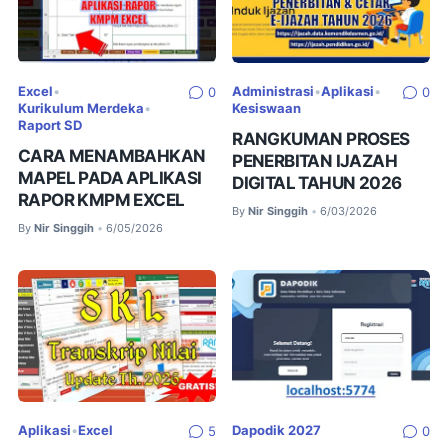
Excel
•
Administrasi
•
Aplikasi
•
0
0
Kurikulum Merdeka
•
Kesiswaan
Raport SD
RANGKUMAN PROSES
CARA MENAMBAHKAN
PENERBITAN IJAZAH
MAPEL PADA APLIKASI
DIGITAL TAHUN 2026
RAPOR KMPM EXCEL
By
Nir Singgih
6/03/2026
•
By
Nir Singgih
6/05/2026
•
Aplikasi
•
Excel
Dapodik 2027
5
0