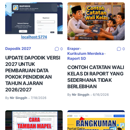
Dapodik 2027
Erapor
•
0
0
Kurikulum Merdeka
•
UPDATE DAPODIK VERSI
Raport SD
2027 UNTUK
CONTOH CATATAN WALI
PEMBARUAN DATA
KELAS DI RAPORT YANG
POKOK PENDIDIKAN
SEDERHANA TIDAK
TAHUN AJARAN
BERLEBIHAN
2026/2027
By
Nir Singgih
6/16/2026
•
By
Nir Singgih
7/18/2026
•