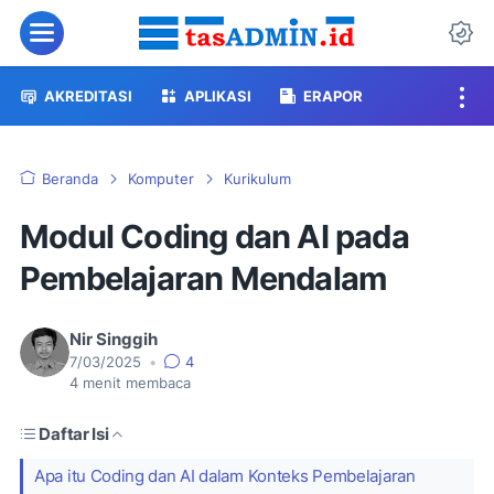
Menu
Da
AKREDITASI
APLIKASI
ERAPOR
Beranda
Komputer
Kurikulum
Modul Coding dan AI pada
Pembelajaran Mendalam
Nir Singgih
7/03/2025
•
4
4
menit membaca
Daftar Isi
Apa itu Coding dan AI dalam Konteks Pembelajaran