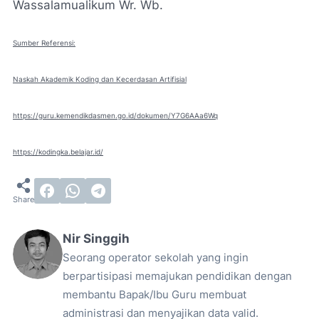
Wassalamualikum Wr. Wb.
Sumber Referensi:
Naskah Akademik Koding dan Kecerdasan Artifisial
https://guru.kemendikdasmen.go.id/dokumen/Y7G6AAa6Wq
https://kodingka.belajar.id/
Nir Singgih
Seorang operator sekolah yang ingin
berpartisipasi memajukan pendidikan dengan
membantu Bapak/Ibu Guru membuat
administrasi dan menyajikan data valid.