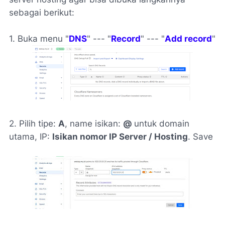
sebagai berikut:
1. Buka menu "
DNS
" --- "
Record
" --- "
Add record
"
2. Pilih tipe:
A
, name isikan:
@
untuk domain
utama, IP:
Isikan nomor IP Server / Hosting
. Save