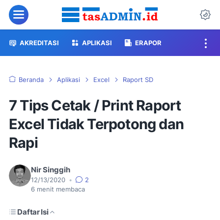
Menu
Da
AKREDITASI
APLIKASI
ERAPOR
Beranda
Aplikasi
Excel
Raport SD
7 Tips Cetak / Print Raport
Excel Tidak Terpotong dan
Rapi
Nir Singgih
12/13/2020
•
2
6
menit membaca
Daftar Isi