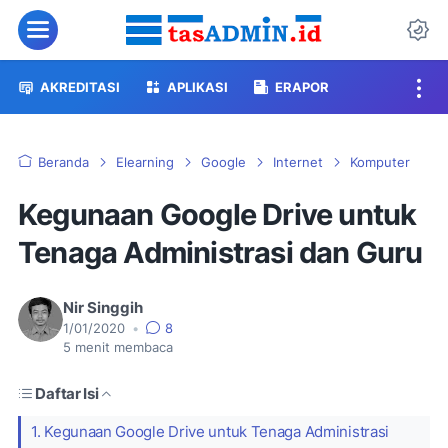
Menu
Da
AKREDITASI
APLIKASI
ERAPOR
Beranda
Elearning
Google
Internet
Komputer
Kegunaan Google Drive untuk
Tenaga Administrasi dan Guru
Nir Singgih
1/01/2020
•
8
5
menit membaca
Daftar Isi
1. Kegunaan Google Drive untuk Tenaga Administrasi