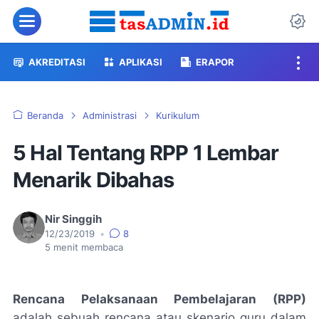
Menu
Da
AKREDITASI
APLIKASI
ERAPOR
Beranda
Administrasi
Kurikulum
5 Hal Tentang RPP 1 Lembar
Menarik Dibahas
Nir Singgih
12/23/2019
•
8
5
menit membaca
Rencana Pelaksanaan Pembelajaran (RPP)
adalah sebuah rencana atau skenario guru dalam