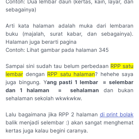
Contoh: Dua lembar daun (
kertas, kain, layar, dan
sebagainya
)
Arti kata halaman adalah muka dari lembaran
buku (
majalah, surat kabar, dan sebagainya
).
Halaman juga berarti pagina
Contoh: Lihat gambar pada halaman 345
Sampai sini sudah tau belum perbedaan
RPP satu
lembar
dengan
RPP satu halaman
? hehehe saya
juga bingung. Y
ang pasti 1 lembar = selembar
dan 1 halaman = sehalaman
dan bukan
sehalaman sekolah wkwkwkw.
Lalu bagaimana jika RPP 2 halaman
di print bolak
balik menjadi selembar :) akan sangat menghemat
kertas juga kalau begini caranya.