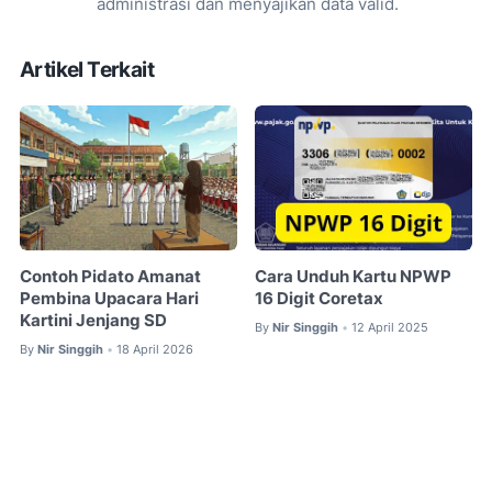
administrasi dan menyajikan data valid.
Artikel Terkait
Contoh Pidato Amanat
Cara Unduh Kartu NPWP
Pembina Upacara Hari
16 Digit Coretax
Kartini Jenjang SD
By
Nir Singgih
12 April 2025
•
By
Nir Singgih
18 April 2026
•