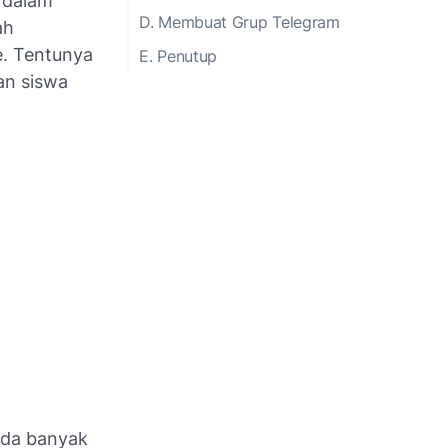
h dalam
D. Membuat Grup Telegram
ah
e. Tentunya
E. Penutup
an siswa
 Ada banyak