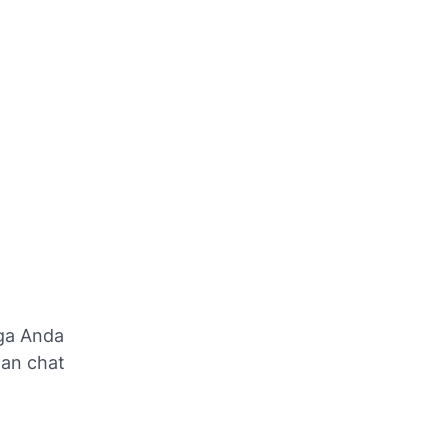
gga Anda
gan chat