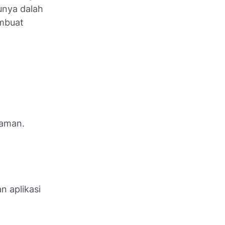
unya dalah
embuat
 aman.
n aplikasi