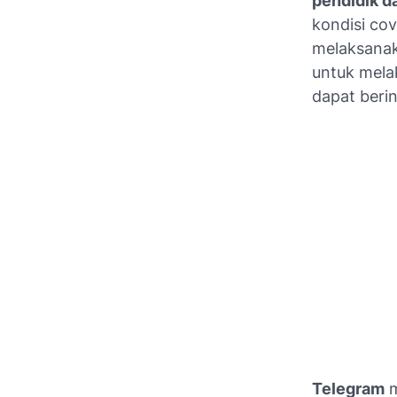
pendidik d
kondisi
cov
melaksana
untuk mela
dapat berin
Telegram
m