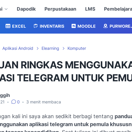
i
Dapodik
Perpustakaan
LMS
Pembelajar
EXCEL
INVENTARIS
MOODLE
PURWORE
Aplikasi Android
Elearning
Komputer
UAN RINGKAS MENGGUNAK
KASI TELEGRAM UNTUK PEM
nggih
021
•
0
•
3
menit membaca
gan kali ini saya akan sedikit berbagi tentang
pandua
nggunakan aplikasi telegram untuk pemula khususn