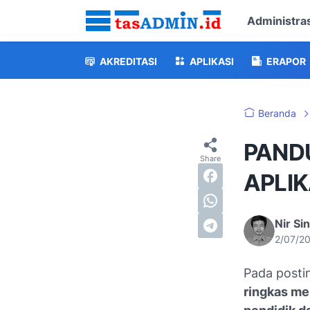
Administras
AKREDITASI
APLIKASI
ERAPOR
Beranda
PAND
APLI
Nir Si
2/07/2
Pada postin
ringkas me