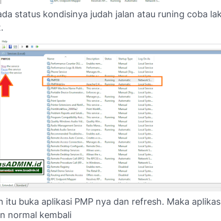
ada status kondisinya judah jalan atau runing coba l
t.
h itu buka aplikasi PMP nya dan refresh. Maka aplika
an normal kembali