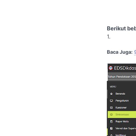
Berikut be
1.
Baca Juga: