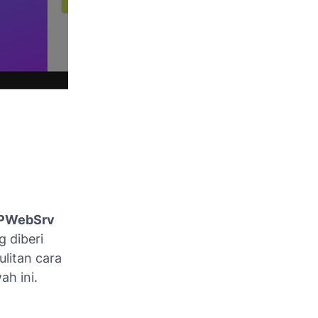
MPWebSrv
 diberi
litan cara
h ini.