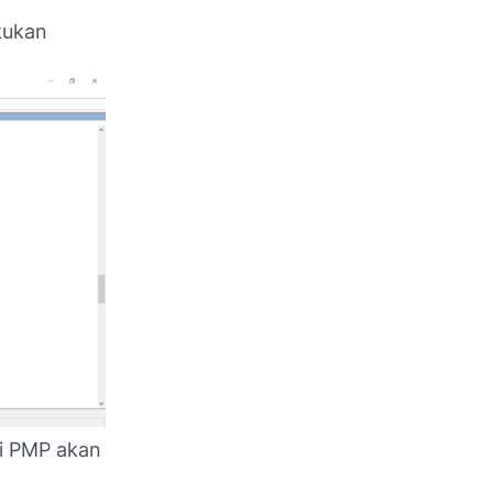
akukan
si PMP akan