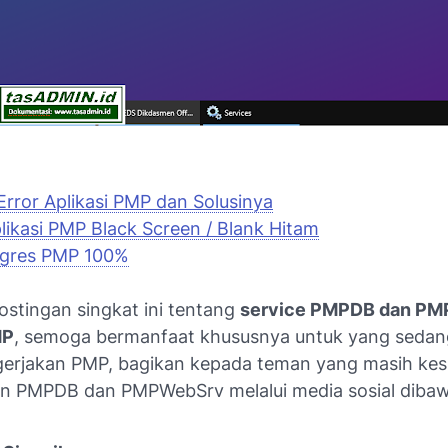
 Error Aplikasi PMP dan Solusinya
plikasi PMP Black Screen / Blank Hitam
ogres PMP 100%
ostingan singkat ini tentang
service PMPDB dan P
MP
, semoga bermanfaat khususnya untuk yang sedang
erjakan PMP, bagikan kepada teman yang masih kesu
n PMPDB dan PMPWebSrv melalui media sosial dibawa