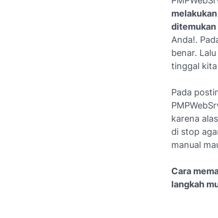
PMPWebSrv 
melakukan
ditemukan 
Anda!. Pad
benar. Lal
tinggal ki
Pada posti
PMPWebSrv,
karena alas
di stop ag
manual ma
Cara memas
langkah mu