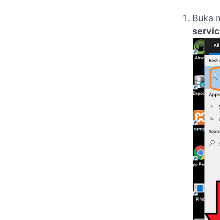
Buka m
servi