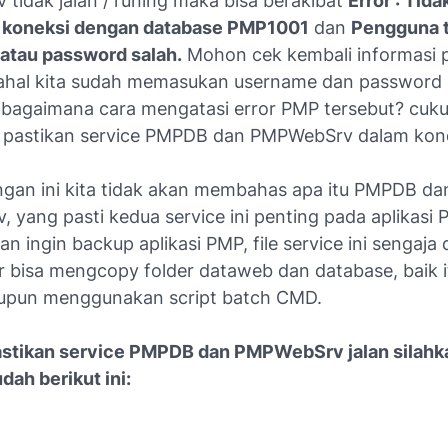
tidak jalan / runing maka bisa berakibat
Error : Tida
 koneksi dengan database PMP1001
dan
Pengguna t
atau password salah.
Mohon cek kembali informasi
ahal kita sudah memasukan username dan password
u bagaimana cara mengatasi error PMP tersebut? cu
ta pastikan service PMPDB dan PMPWebSrv dalam kondi
ngan ini kita tidak akan membahas apa itu PMPDB da
 yang pasti kedua service ini penting pada aplikasi 
an ingin backup aplikasi PMP, file service ini sengaja 
ar bisa mengcopy folder dataweb dan database, baik i
upun menggunakan script batch CMD.
tikan service PMPDB dan PMPWebSrv jalan silahk
dah berikut ini: