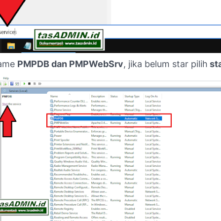
name
PMPDB dan PMPWebSrv
, jika belum star pilih
st