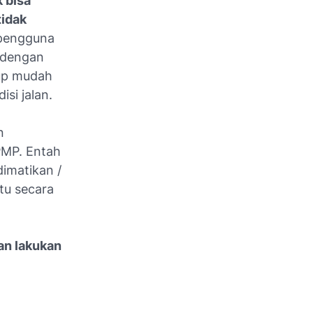
k bisa
idak
 pengguna
 dengan
kup mudah
si jalan.
n
PMP. Entah
dimatikan /
tu secara
an lakukan