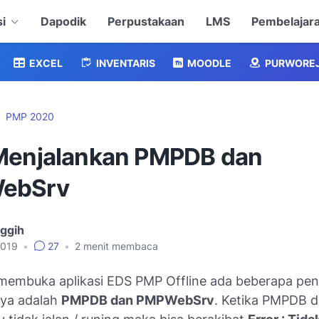
i
Dapodik
Perpustakaan
LMS
Pembelajar
EXCEL
INVENTARIS
MOODLE
PURWORE
PMP 2020
Menjalankan PMPDB dan
ebSrv
nggih
2019
•
27
•
2
menit membaca
 membuka aplikasi EDS PMP Offline ada beberapa pe
nya adalah
PMPDB dan PMPWebSrv
. Ketika PMPDB 