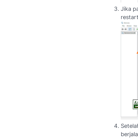
Jika p
restar
Setela
berjal