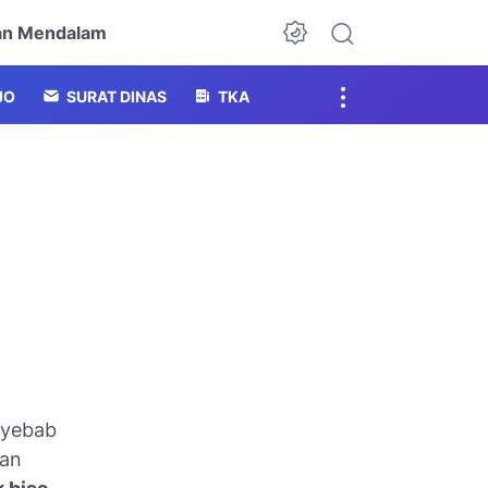
an Mendalam
Dark Mode
JO
SURAT DINAS
TKA
nyebab
dan