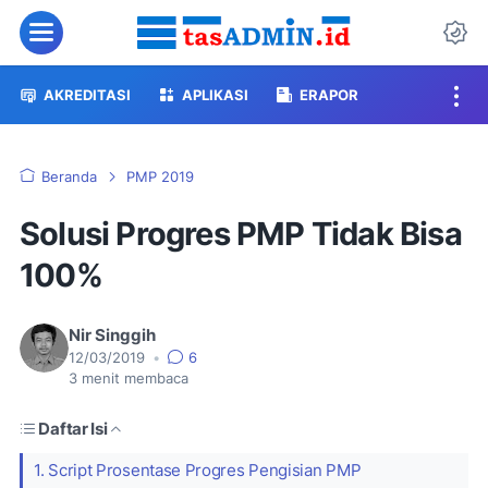
Menu
Da
AKREDITASI
APLIKASI
ERAPOR
Beranda
PMP 2019
Solusi Progres PMP Tidak Bisa
100%
Nir Singgih
12/03/2019
•
6
3
menit membaca
Daftar Isi
1. Script Prosentase Progres Pengisian PMP