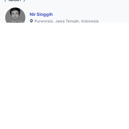
Nir Singgih
Purworejo, Jawa Tengah, Indonesia
Seorang operator sekolah yang ingin berpartisipasi
memajukan pendidikan dengan membantu Bapak/Ibu Guru
membuat administrasi dan menyajikan data valid.
Lihat profil lengkapku
Sahabat GTK
Halaman
About
Contact
Privacy Policy
Disclaimer
Jasa Website