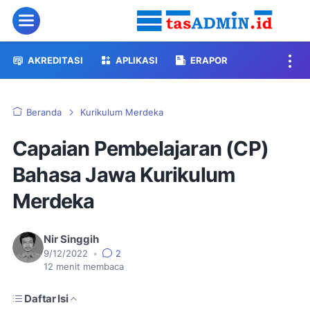
Menu
AKREDITASI
APLIKASI
ERAPOR
Beranda
Kurikulum Merdeka
Capaian Pembelajaran (CP)
Bahasa Jawa Kurikulum
Merdeka
Nir Singgih
9/12/2022
•
2
12
menit membaca
Daftar Isi