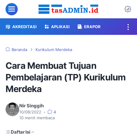
Menu
Da
AKREDITASI
APLIKASI
ERAPOR
Beranda
Kurikulum Merdeka
Cara Membuat Tujuan
Pembelajaran (TP) Kurikulum
Merdeka
Nir Singgih
10/08/2022
•
4
10
menit membaca
Daftar Isi