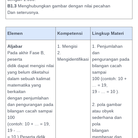
B1.3
Menghubungkan gambar dengan nilai pecahan
Dan seterusnya.
Elemen
Kompetensi
Lingkup Materi
Aljabar
1. Mengisi
1. Penjumlahan
Pada akhir Fase B,
2.
dan
peserta
Mengidentifikasi
pengurangan pada
didik dapat mengisi nilai
bilangan cacah
yang belum diketahui
sampai
dalam sebuah kalimat
100 (contoh: 10 +
matematika yang
… = 19,
berkaitan
19 - … = 10 ).
dengan penjumlahan
dan pengurangan pada
2. pola gambar
bilangan cacah sampai
atau obyek
100
sederhana dan
(contoh: 10 + … = 19,
pola
19 - …
bilangan
= 10 ) Peserta didik
membesar dan