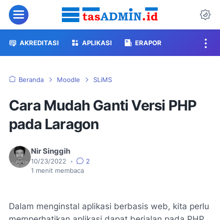
Menu
Da
AKREDITASI
APLIKASI
ERAPOR
Beranda
Moodle
SLiMS
Cara Mudah Ganti Versi PHP
pada Laragon
Nir Singgih
10/23/2022
•
2
1
menit membaca
Dalam menginstal aplikasi berbasis web, kita perlu
memperhatikan aplikasi dapat berjalan pada PHP