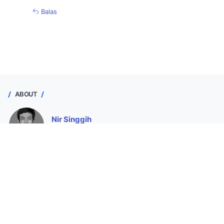
Balas
ABOUT
Nir Singgih
Purworejo, Jawa Tengah, Indonesia
Seorang operator sekolah yang ingin berpartisipasi
memajukan pendidikan dengan membantu Bapak/Ibu Guru
membuat administrasi dan menyajikan data valid.
Lihat profil lengkapku