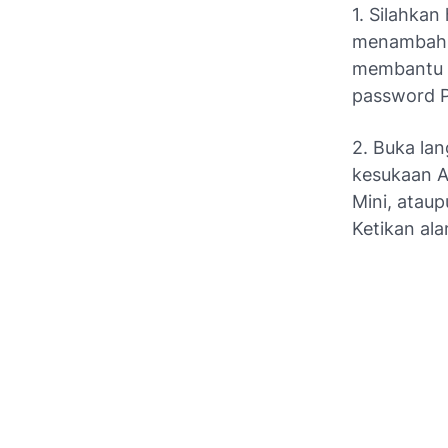
1. Silahka
menambah d
membantu 
password P
2. Buka la
kesukaan A
Mini, atau
Ketikan al