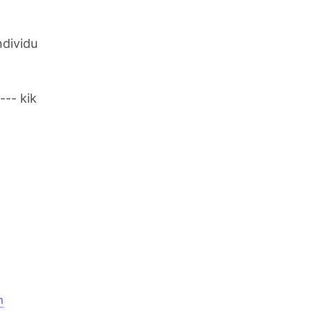
dividu
--- kik
m