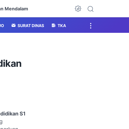
an Mendalam
Dark Mode
JO
SURAT DINAS
TKA
dikan
didikan S1
ng