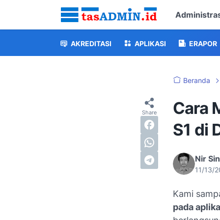
Administras
AKREDITASI
APLIKASI
ERAPOR
Beranda
Cara 
S1 di 
Nir Si
11/13/
Kami sampa
pada aplik