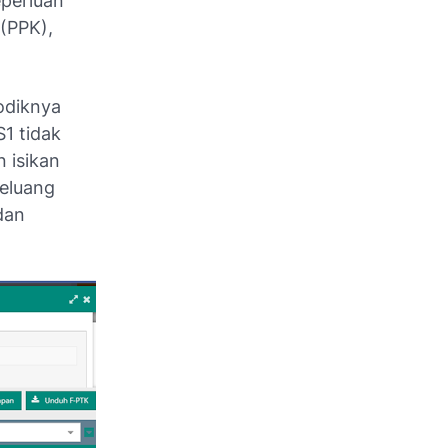
eperluan
(PPK),
odiknya
S1 tidak
 isikan
peluang
dan