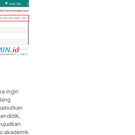
ka ingin
dang
isebutkan
pendidik,
wujudkan
asi akademik