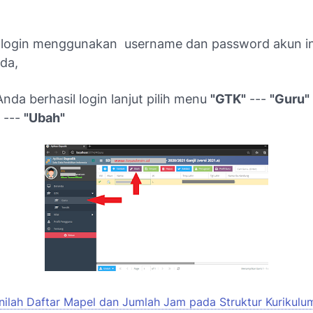
n login menggunakan username dan password akun in
nda,
Anda berhasil login lanjut pilih menu
"GTK"
---
"Guru"
 ---
"Ubah"
Inilah Daftar Mapel dan Jumlah Jam pada Struktur Kurikulu