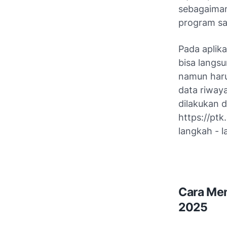
sebagaiman
program sa
Pada aplik
bisa langs
namun haru
data riway
dilakukan d
https://ptk
langkah - l
Cara Men
2025