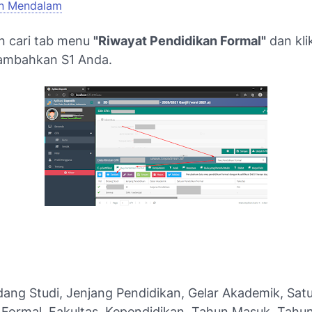
an Mendalam
n cari tab menu
"Riwayat Pendidikan Formal"
dan kli
ambahkan S1 Anda.
idang Studi, Jenjang Pendidikan, Gelar Akademik, Sat
 Formal, Fakultas, Kependidikan, Tahun Masuk, Tahun