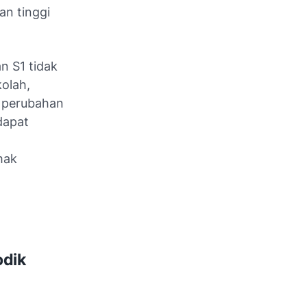
an tinggi
n S1 tidak
kolah,
k perubahan
dapat
mak
odik