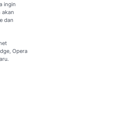
a ingin
h akan
e dan
net
Edge, Opera
aru.