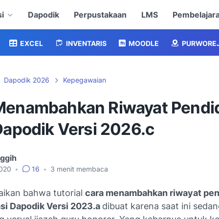
i
Dapodik
Perpustakaan
LMS
Pembelajar
EXCEL
INVENTARIS
MOODLE
PURWORE
Dapodik 2026
Kepegawaian
Menambahkan Riwayat Pendi
Dapodik Versi 2026.c
nggih
2020
•
16
•
3
menit membaca
ikan bahwa tutorial
cara menambahkan riwayat pen
asi Dapodik Versi 2023.a
dibuat karena saat ini seda