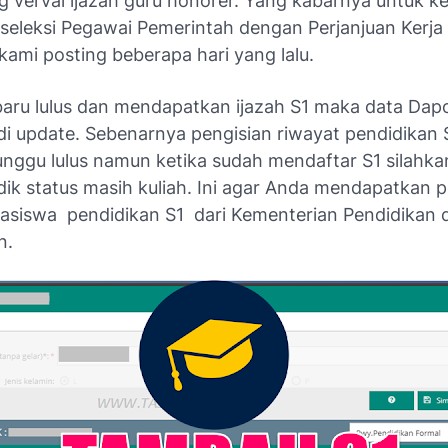
g verval ijazah guru honorer. Yang kabarnya untuk k
seleksi Pegawai Pemerintah dengan Perjanjuan Kerja 
kami posting beberapa hari yang lalu.
baru lulus dan mendapatkan ijazah S1 maka data Dap
di update. Sebenarnya pengisian riwayat pendidikan 
nggu lulus namun ketika sudah mendaftar S1 silahkan
ik status masih kuliah. Ini agar Anda mendapatkan 
asiswa pendidikan S1 dari Kementerian Pendidikan 
n.