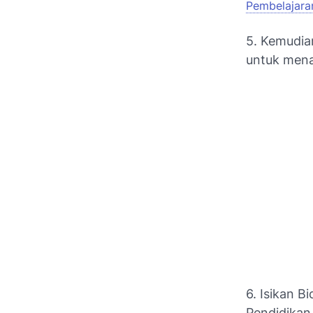
Pembelajar
5. Kemudia
untuk men
6. Isikan B
Pendidikan