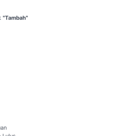
k
"Tambah"
uan
 Lulus,