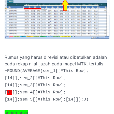
Rumus yang harus direvisi atau dibetulkan adalah
pada rekap nilai ijazah pada mapel MTK, tertulis
=ROUND(AVERAGE(sem_1[[#This Row];
[14]];sem_2[[#This Row];
[14]];sem_3[[#This Row];
[
15
]];sem_4[[#This Row];
[14]];sem_5[[#This Row];[14]]);0)
seharusnya