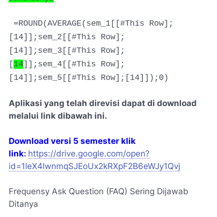
=ROUND(AVERAGE(sem_1[[#This Row];
[14]];sem_2[[#This Row];
[14]];sem_3[[#This Row];
[
14
]];sem_4[[#This Row];
[14]];sem_5[[#This Row];[14]]);0)
Aplikasi yang telah direvisi dapat di download
melalui link dibawah ini.
Download versi 5 semester klik
link
:
https://drive.google.com/open?
id=1leX4lwnmqSJEoUx2kRXpF2B6eWJy1Qvj
Frequensy Ask Question (FAQ) Sering Dijawab
Ditanya