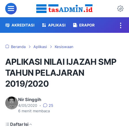
Menu
Da
AKREDITASI
APLIKASI
ERAPOR
Beranda
Aplikasi
Kesiswaan
APLIKASI NILAI IJAZAH SMP
TAHUN PELAJARAN
2019/2020
Nir Singgih
4/05/2020
•
25
6
menit membaca
Daftar Isi