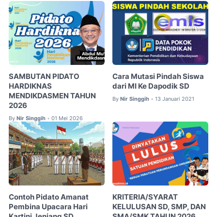
SAMBUTAN PIDATO
Cara Mutasi Pindah Siswa
HARDIKNAS
dari MI Ke Dapodik SD
MENDIKDASMEN TAHUN
By
Nir Singgih
13 Januari 2021
•
2026
By
Nir Singgih
01 Mei 2026
•
Contoh Pidato Amanat
KRITERIA/SYARAT
Pembina Upacara Hari
KELULUSAN SD, SMP, DAN
Kartini Jenjang SD
SMA/SMK TAHUN 2026