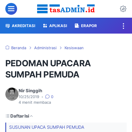
Menu
Da
AKREDITASI
APLIKASI
ERAPOR
Beranda
Administrasi
Kesiswaan
PEDOMAN UPACARA
SUMPAH PEMUDA
Nir Singgih
10/25/2019
•
0
4
menit membaca
Daftar Isi
SUSUNAN UPACA SUMPAH PEMUDA