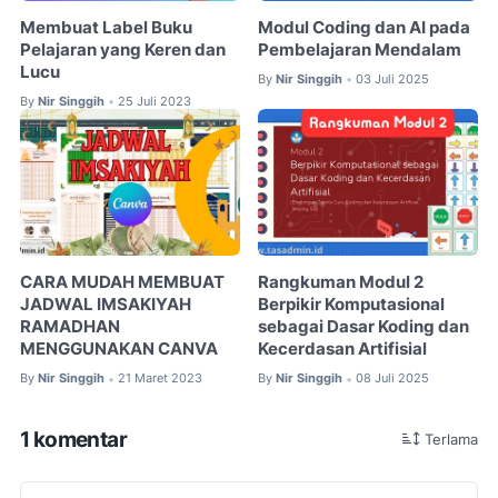
Membuat Label Buku
Modul Coding dan AI pada
Pelajaran yang Keren dan
Pembelajaran Mendalam
Lucu
By
Nir Singgih
03 Juli 2025
•
By
Nir Singgih
25 Juli 2023
•
CARA MUDAH MEMBUAT
Rangkuman Modul 2
JADWAL IMSAKIYAH
Berpikir Komputasional
RAMADHAN
sebagai Dasar Koding dan
MENGGUNAKAN CANVA
Kecerdasan Artifisial
By
Nir Singgih
21 Maret 2023
By
Nir Singgih
08 Juli 2025
•
•
1 komentar
Terlama