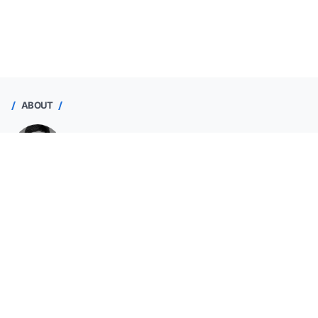
ABOUT
Nir Singgih
Purworejo, Jawa Tengah, Indonesia
Seorang operator sekolah yang ingin berpartisipasi
memajukan pendidikan dengan membantu Bapak/Ibu Guru
membuat administrasi dan menyajikan data valid.
Lihat profil lengkapku
Sahabat GTK
Halaman