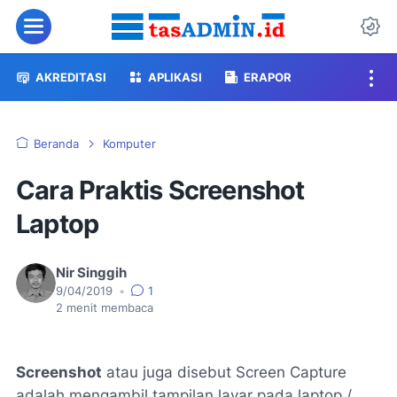
Menu
Da
AKREDITASI
APLIKASI
ERAPOR
Beranda
Komputer
Cara Praktis Screenshot
Laptop
Nir Singgih
9/04/2019
•
1
2
menit membaca
Screenshot
atau juga disebut
Screen Capture
adalah mengambil tampilan layar pada laptop /