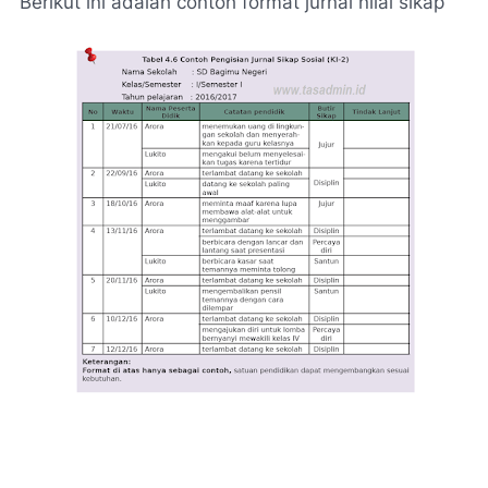
Berikut ini adalah contoh format jurnal nilai sikap