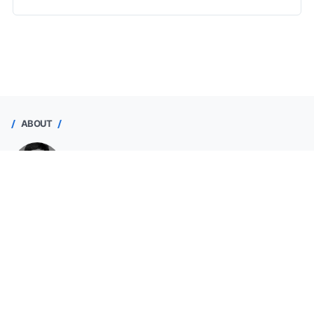
ABOUT
Nir Singgih
Purworejo, Jawa Tengah, Indonesia
Seorang operator sekolah yang ingin berpartisipasi
memajukan pendidikan dengan membantu Bapak/Ibu Guru
membuat administrasi dan menyajikan data valid.
Lihat profil lengkapku