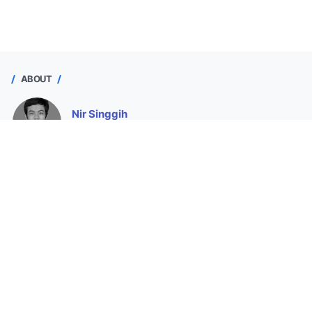
ABOUT
Nir Singgih
Purworejo, Jawa Tengah, Indonesia
Seorang operator sekolah yang ingin berpartisipasi
memajukan pendidikan dengan membantu Bapak/Ibu Guru
membuat administrasi dan menyajikan data valid.
Lihat profil lengkapku
Sahabat GTK
Halaman
About