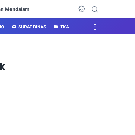
an Mendalam
Dark Mode
JO
SURAT DINAS
TKA
sk