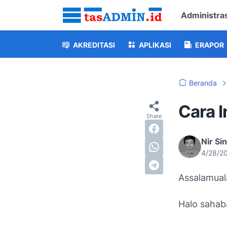
Administras
AKREDITASI
APLIKASI
ERAPOR
Beranda
Cara I
Nir Si
4/28/2
Assalamual
Halo sahab