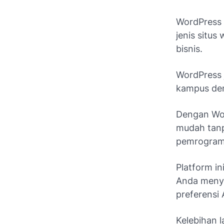
WordPress 
jenis situs
bisnis.
WordPress 
kampus de
Dengan Wor
mudah tanp
pemrogra
Platform i
Anda menye
preferensi
Kelebihan l