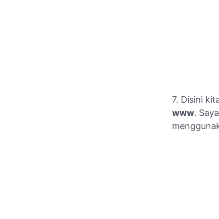
7. Disini 
www
. Say
menggunaka