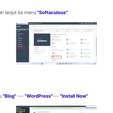
ah lanjut ke menu
"Softaculous"
nu
"Blog"
---
"WordPress"
---
"Install Now"