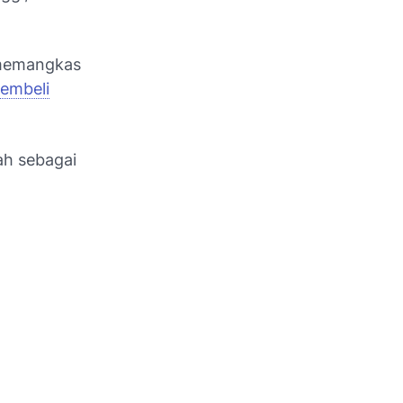
t memangkas
embeli
ah sebagai