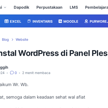
i
Dapodik
Perpustakaan
LMS
Pembelajar
EXCEL
INVENTARIS
MOODLE
PURWORE
Blog
Website
nstal WordPress di Panel Ple
nggih
024
•
0
•
2
menit membaca
aikum Wr. Wb.
at, semoga dalam keadaan sehat wal afiat