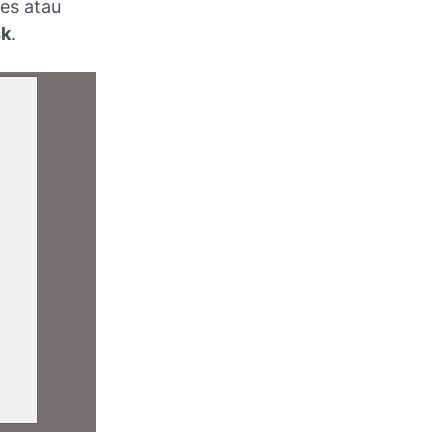
ses atau
sk
.