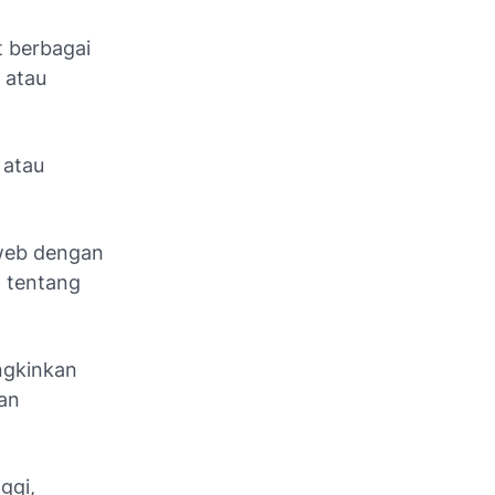
 berbagai
a atau
 atau
web dengan
 tentang
ngkinkan
an
ggi,