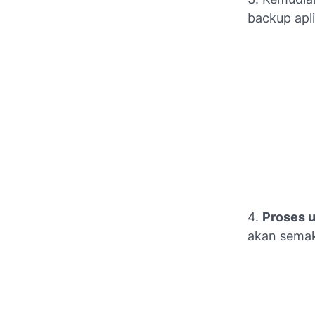
backup apli
4.
Proses u
akan semaki