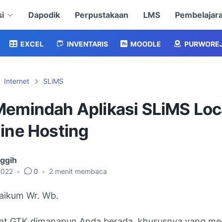
i
Dapodik
Perpustakaan
LMS
Pembelajar
EXCEL
INVENTARIS
MOODLE
PURWORE
Internet
SLiMS
Memindah Aplikasi SLiMS Loc
line Hosting
nggih
2022
•
0
•
2
menit membaca
aikum Wr. Wb.
at GTK dimanapun Anda berada, khususnya yang m