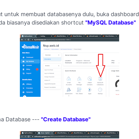
njut untuk membuat databasenya dulu, buka dashboard
da biasanya disediakan shortcut
"MySQL Database"
ma Database ---
"Create Database"