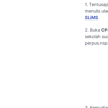
1. Tentusaj
menulis ula
SLiMS
2. Buka
CP
sekolah su
perpus.nsp
3. Kemudian