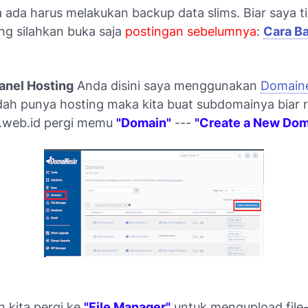
a ada harus melakukan backup data slims. Biar saya t
ng silahkan buka saja
postingan sebelumnya
:
Cara B
anel Hosting
Anda disini saya menggunakan
Domaine
dah punya hosting maka kita buat subdomainya biar ra
.web.id
pergi memu
"Domain"
---
"Create a New Dom
 kita pergi ke
"File Manager"
untuk mengupload file-f