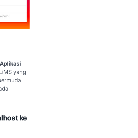
Aplikasi
SLiMS yang
mpermuda
 ada
lhost ke