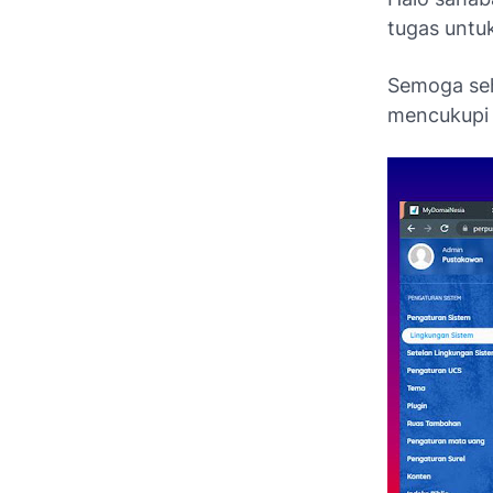
tugas untu
Semoga seh
mencukupi b