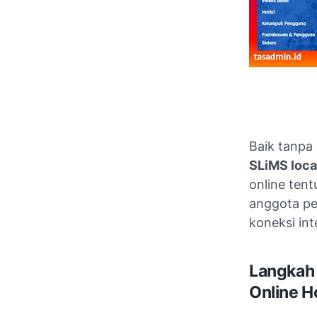
Baik tanpa 
SLiMS loca
online ten
anggota pe
koneksi int
Langkah 
Online H