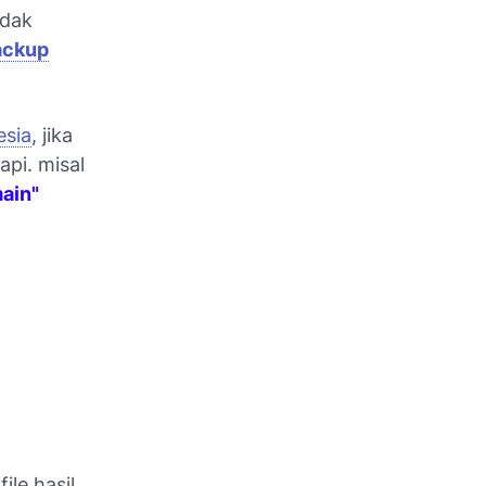
idak
ackup
sia
, jika
pi. misal
ain"
ile hasil