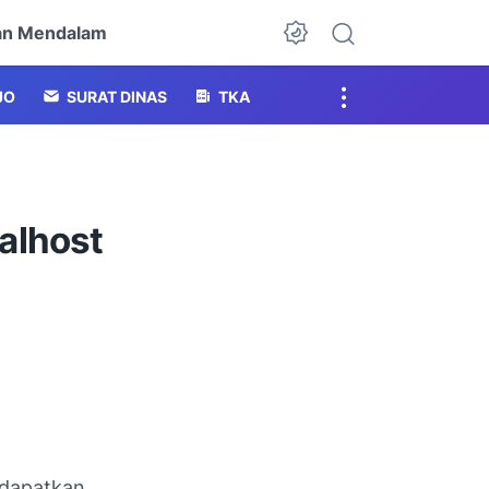
an Mendalam
Dark Mode
JO
SURAT DINAS
TKA
alhost
edapatkan