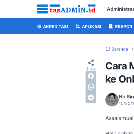
Administras
AKREDITASI
APLIKASI
ERAPOR
Beranda
Cara 
ke On
Nir Si
10/30/
Assalamual
Halo sahab