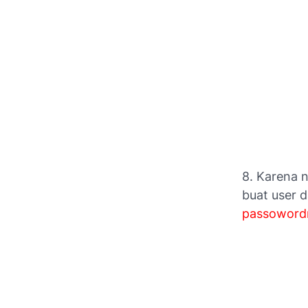
8. Karena 
buat
user d
passoword