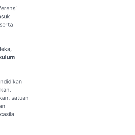
n
ferensi
asuk
serta
deka,
ikulum
endidikan
skan.
kan, satuan
an
casila