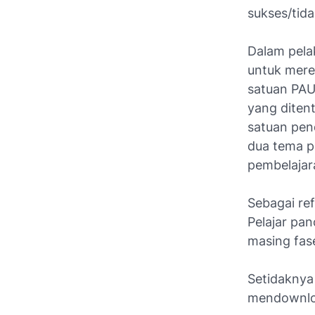
sukses/tid
Dalam pelak
untuk mere
satuan PAUD
yang diten
satuan pen
dua tema p
pembelajar
Sebagai ref
Pelajar pa
masing fas
Setidaknya 
mendownl