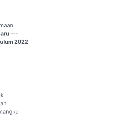
namaan
Baru
---
kulum 2022
uk
dan
pemangku