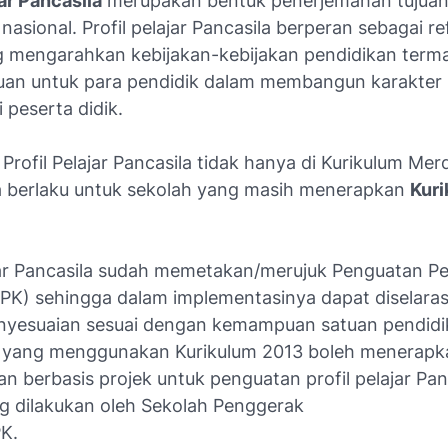
jar Pancasila
merupakan bentuk penerjemahan tujua
nasional. Profil pelajar Pancasila berperan sebagai re
 mengarahkan kebijakan-kebijakan pendidikan term
uan untuk para pendidik dalam membangun karakter 
 peserta didik.
Profil Pelajar Pancasila tidak hanya di Kurikulum Mer
 berlaku untuk sekolah yang masih menerapkan
Kur
ajar Pancasila sudah memetakan/merujuk Penguatan P
PPK) sehingga dalam implementasinya dapat diselara
yesuaian sesuai dengan kemampuan satuan pendidi
 yang menggunakan Kurikulum 2013 boleh menerapk
n berbasis projek untuk penguatan profil pelajar Pan
ng dilakukan oleh Sekolah Penggerak
K.