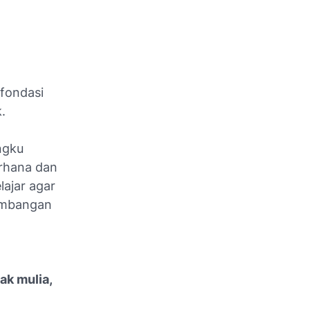
 fondasi
.
ngku
erhana dan
lajar agar
timbangan
ak mulia,