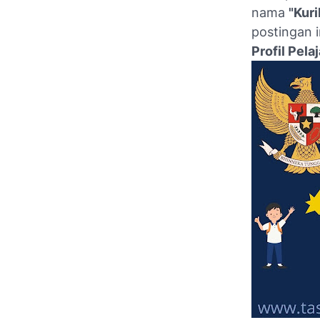
nama
"Kur
postingan 
Profil Pel