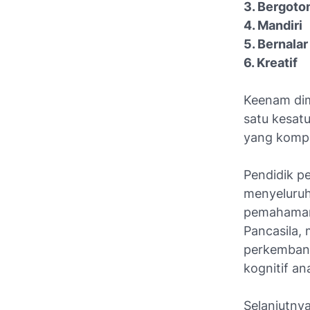
3. Bergoto
4. Mandiri
5. Bernalar 
6. Kreatif
Keenam dime
satu kesatu
yang kompet
Pendidik p
menyeluruh 
pemahaman 
Pancasila,
perkembang
kognitif an
Selanjutnya