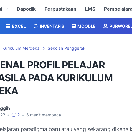
i
Dapodik
Perpustakaan
LMS
Pembelajar
EXCEL
INVENTARIS
MOODLE
PURWORE
Kurikulum Merdeka
Sekolah Penggerak
ENAL PROFIL PELAJAR
ASILA PADA KURIKULUM
EKA
nggih
022
•
2
•
6
menit membaca
lajaran paradigma baru atau yang sekarang dikenal