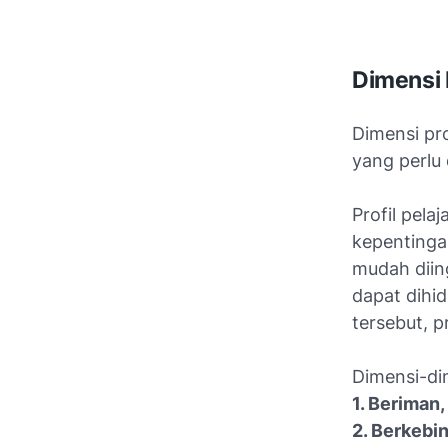
Dimensi P
Dimensi pro
yang perlu
Profil pela
kepentingan
mudah diing
dapat dihi
tersebut, p
Dimensi-dim
1. Beriman
2. Berkebi