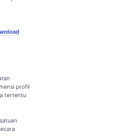
wnload
atan
ensi profil
a tertentu
 satuan
secara