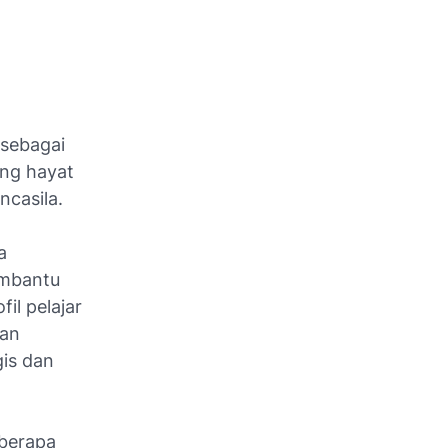
 sebagai
ang hayat
ncasila.
a
embantu
il pelajar
kan
is dan
eberapa