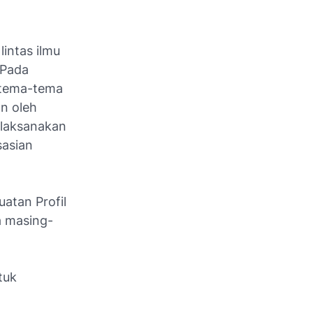
intas ilmu
 Pada
i tema-tema
n oleh
elaksanakan
sasian
uatan Profil
a masing-
tuk