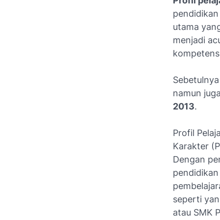
Profil pela
pendidikan 
utama yang
menjadi ac
kompetensi
Sebetulnya 
namun juga
2013
.
Profil Pel
Karakter (
Dengan pen
pendidikan
pembelajara
seperti ya
atau SMK P