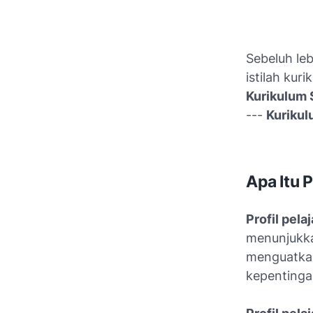
Sebeluh le
istilah kur
Kurikulum 
---
Kurikul
Apa Itu P
Profil pela
menunjukka
menguatkan 
kepentinga