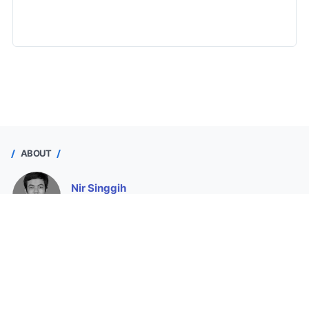
ABOUT
Nir Singgih
Purworejo, Jawa Tengah, Indonesia
Seorang operator sekolah yang ingin berpartisipasi
memajukan pendidikan dengan membantu Bapak/Ibu Guru
membuat administrasi dan menyajikan data valid.
Lihat profil lengkapku