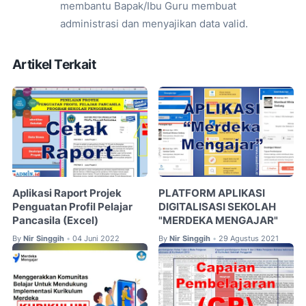
membantu Bapak/Ibu Guru membuat
administrasi dan menyajikan data valid.
Artikel Terkait
Aplikasi Raport Projek
PLATFORM APLIKASI
Penguatan Profil Pelajar
DIGITALISASI SEKOLAH
Pancasila (Excel)
"MERDEKA MENGAJAR"
By
Nir Singgih
04 Juni 2022
By
Nir Singgih
29 Agustus 2021
•
•