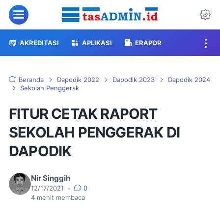
Menu
Da
AKREDITASI
APLIKASI
ERAPOR
Beranda
Dapodik 2022
Dapodik 2023
Dapodik 2024
Sekolah Penggerak
FITUR CETAK RAPORT
SEKOLAH PENGGERAK DI
DAPODIK
Nir Singgih
12/17/2021
•
0
4
menit membaca