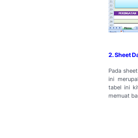
2. Sheet Da
Pada sheet
ini merup
tabel ini 
memuat ba