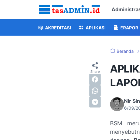
Administras
AKREDITASI
APLIKASI
ERAPOR
Beranda
APLIK
LAPO
Nir Si
6/09/2
BSM merup
menyebutn