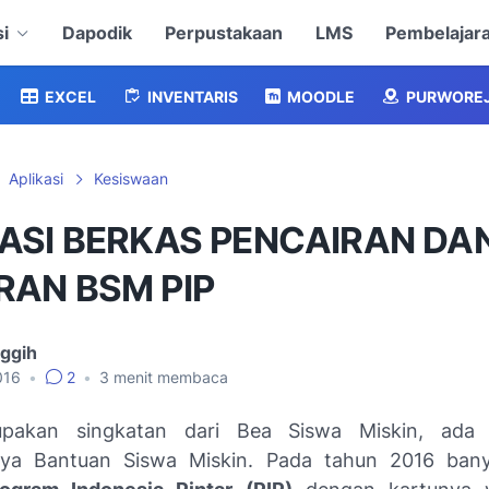
i
Dapodik
Perpustakaan
LMS
Pembelajar
EXCEL
INVENTARIS
MOODLE
PURWORE
Aplikasi
Kesiswaan
ASI BERKAS PENCAIRAN DA
RAN BSM PIP
nggih
016
•
2
•
3
menit membaca
akan singkatan dari Bea Siswa Miskin, ada 
ya Bantuan Siswa Miskin. Pada tahun 2016 bany