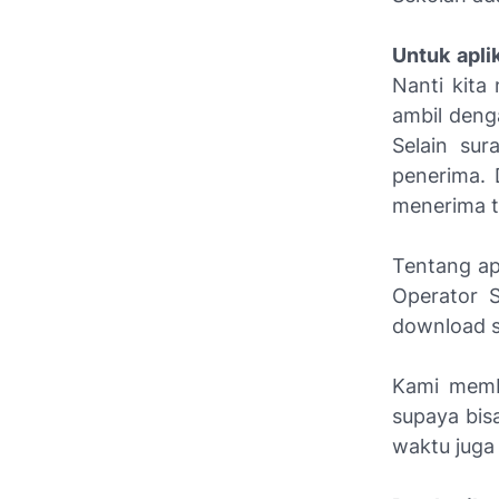
Untuk apli
Nanti kita
ambil den
Selain sur
penerima. 
menerima t
Tentang ap
Operator S
download s
Kami memb
supaya bis
waktu juga 