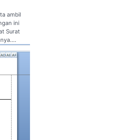
ta ambil
ngan ini
t Surat
nya....