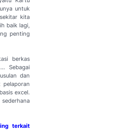
aitu Kartu
tunya untuk
ekitar kita
 baik lagi,
ang penting
kasi berkas
.. Sebagai
usulan dan
 pelaporan
basis excel.
p sederhana
ng terkait