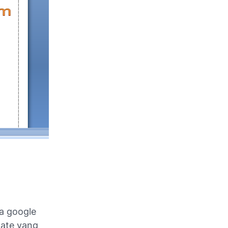
ia google
date yang