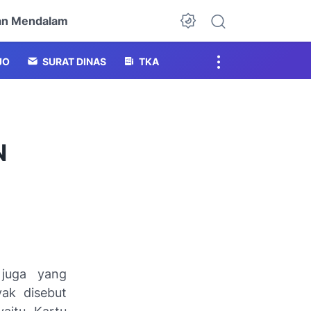
an Mendalam
Dark Mode
JO
SURAT DINAS
TKA
N
juga yang
ak disebut