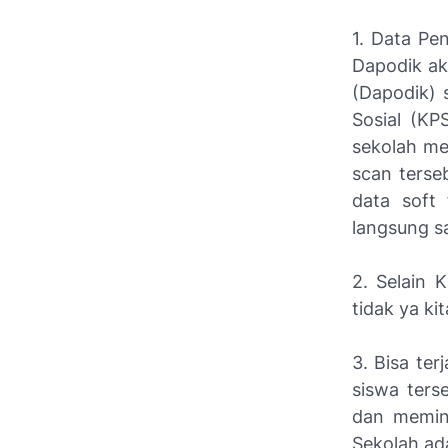
1. Data Pe
Dapodik ak
(Dapodik) 
Sosial (KP
sekolah me
scan terse
data soft 
langsung sa
2. Selain 
tidak ya ki
3. Bisa te
siswa ters
dan memint
Sekolah ad