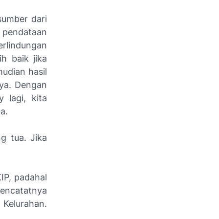
sumber dari
l pendataan
erlindungan
h baik jika
udian hasil
nya. Dengan
 lagi, kita
a.
g tua. Jika
IP, padahal
mencatatnya
 Kelurahan.