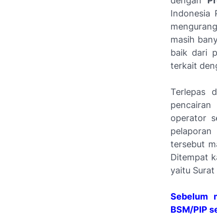
dengan
Pr
Indonesia 
mengurangi
masih bany
baik dari 
terkait den
Terlepas d
pencairan
operator 
pelaporan
tersebut ma
Ditempat k
yaitu Sura
Sebelum m
BSM/PIP se