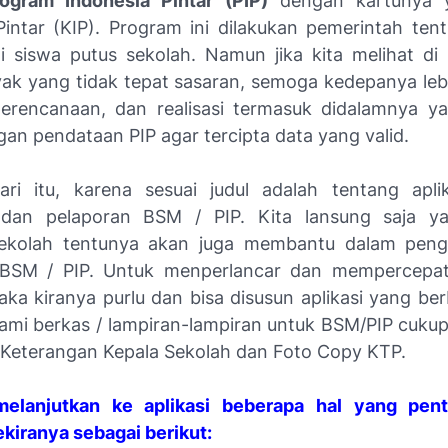
ogram Indonesia Pintar (PIP)
dengan kartunya y
Pintar (KIP). Program ini dilakukan pemerintah ten
 siswa putus sekolah. Namun jika kita melihat di s
ak yang tidak tepat sasaran, semoga kedepanya lebih
perencanaan, dan realisasi termasuk didalamnya y
gan pendataan PIP agar tercipta data yang valid.
ari itu, karena sesuai judul adalah tentang apli
 dan pelaporan BSM / PIP. Kita lansung saja ya.
sekolah tentunya akan juga membantu dalam peng
 BSM / PIP. Untuk menperlancar dan mempercepat
ka kiranya purlu dan bisa disusun aplikasi yang ber
ami berkas / lampiran-lampiran untuk BSM/PIP cuku
t Keterangan Kepala Sekolah dan Foto Copy KTP.
elanjutkan ke aplikasi beberapa hal yang penti
kiranya sebagai berikut: